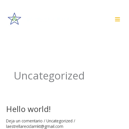
Ir
al
contenido
Uncategorized
Hello world!
Hello
world!
Deja un comentario
/
Uncategorized
/
laestrellareciclamkt@gmail.com